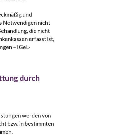
eckmäßig und
des Notwendigen nicht
Die Akupunkturtherapie 
ehandlung, die nicht
Behandlungsmethoden da
kenkassen erfasst ist,
definierten Punkten , 
ungen – IGeL-
Körper, können Beschwe
behandelt werden.
Bei folgenden Erkranku
ttung durch
erfolgreich eingesetzt 
Chronische Kopfschm
Spannungskopfschm
eistungen werden von
Chronische Wirbels
cht bzw. in bestimmten
Allergien
ommen.
Schlafstörungen un