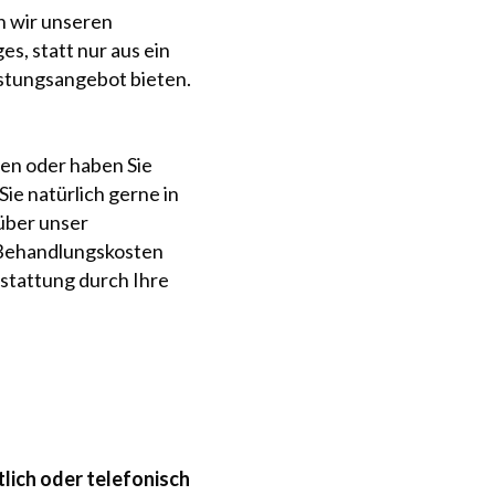
gesund durch Ihren Url
n wir unseren
zurück.
es, statt nur aus ein
stungsangebot bieten.
Hier ein Überblick unse
Individuelle Informa
en oder haben Sie
ie natürlich gerne in
Reiseland
über unser
Aktuelle Informatio
 Behandlungskosten
Schutzimpfungen
rstattung durch Ihre
Beratung und Risikoe
bei chronischen Erk
Beratung bei Schwan
Beratung bei Mensch
Tauchmedizinische 
tlich oder telefonisch
Erstellen einer indi