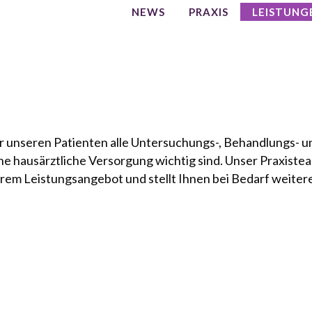
NEWS
PRAXIS
LEISTUNG
en, hat aufgehört gut zu sein.“
r unseren Patienten alle Untersuchungs-, Behandlungs- u
ne hausärztliche Versorgung wichtig sind. Unser Praxist
erem Leistungsangebot und stellt Ihnen bei Bedarf weiter