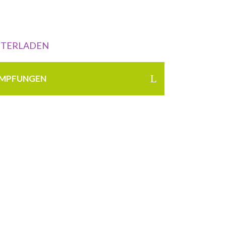
g
TERLADEN
EIMPFUNGEN
ftigt sich mit der medizinischen
Veränderte klimatische und
ten in einem Urlaubsland bergen
esundheit. Je nach Reiseziel
hiedliche Maßnahmen zur
wa Impfungen und zur Reisenachsorge.
medizinischen Versorgung kommen Sie