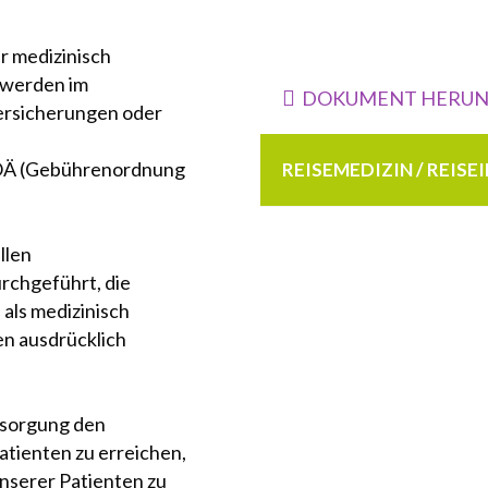
Raucherentwöhnun
r medizinisch
 werden im
DOKUMENT HERUN
ersicherungen oder
GOÄ (Gebührenordnung
REISEMEDIZIN / REIS
llen
rchgeführt, die
Die Reisemedizin beschä
 als medizinisch
Versorgung auf Reisen. 
en ausdrücklich
hygienische Gegebenhei
Risiken für Körper und G
empfehlen sich untersc
ersorgung den
Reiseprophylaxe wie et
tienten zu erreichen,
Mit der richtigen reise
nserer Patienten zu