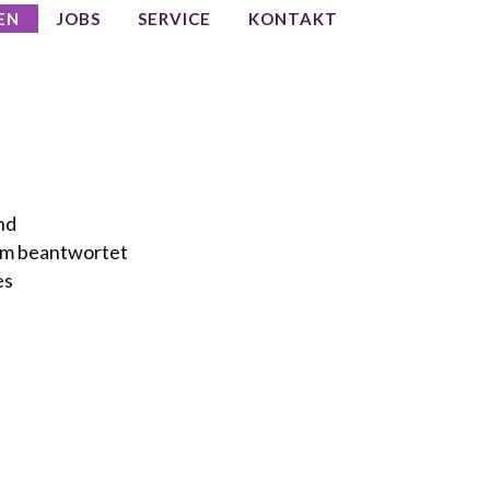
EN
JOBS
SERVICE
KONTAKT
nd
eam beantwortet
es